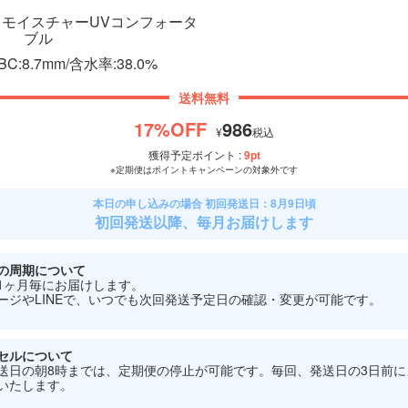
ek モイスチャーUVコンフォータ
ブル
/BC:
8.7mm
/含水率:
38.0%
送料無料
17
%OFF
986
¥
税込
獲得予定ポイント :
9
pt
※定期便はポイントキャンペーンの対象外です
本日の申し込みの場合 初回発送日：
8月9日
頃
初回発送以降、毎月お届けします
の周期について
1ヶ月毎にお届けします。
ージやLINEで、いつでも次回発送予定日の確認・変更が可能です。
セルについて
送日の朝8時までは、定期便の停止が可能です。毎回、発送日の3日前にメ
いたします。