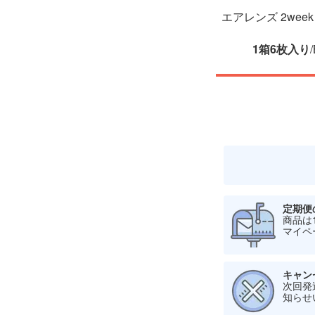
エアレンズ 2we
1
箱
6
枚入り
定期便
商品は
マイペ
キャン
次回発
知らせ