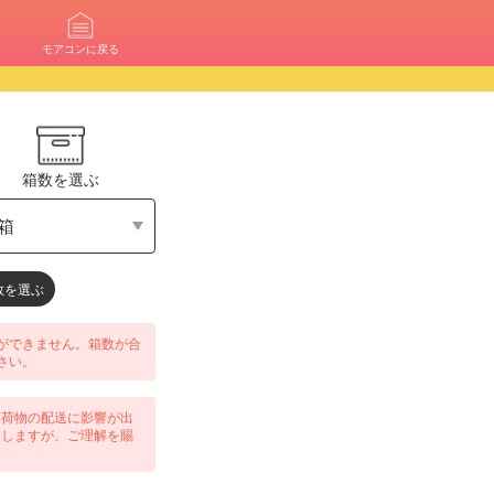
モアコンに戻る
箱数を選ぶ
数を選ぶ
ができません。箱数が合
さい。
お荷物の配送に影響が出
たしますが、ご理解を賜