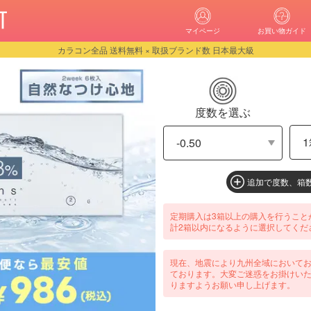
マイページ
お買い物ガイド
カラコン全品 送料無料 × 取扱ブランド数 日本最大級
度数を選ぶ
追加で度数、箱
定期購入は3箱以上の購入を行うこと
計2箱以内になるように選択してくだ
現在、地震により九州全域において
ております。大変ご迷惑をお掛けい
りますようお願い申し上げます。